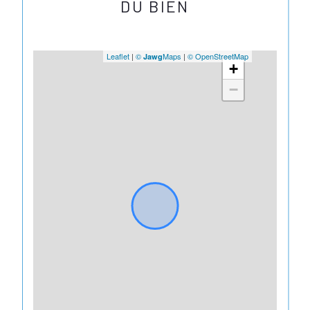
DU BIEN
Leaflet
|
©
Maps
|
© OpenStreetMap
Jawg
+
−