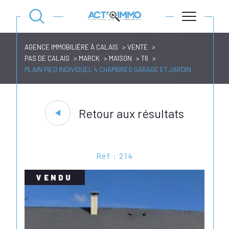
AGENCE IMMOBILIÈRE À CALAIS
VENTE
PAS DE CALAIS
MARCK
MAISON
T6
PLAIN PIED INDIVIDUEL 4 CHAMBRES GARAGE ET JARDIN
Retour aux résultats
Réf : 214
VENDU