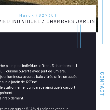
Marck (62730)
PIED INDIVIDUEL 3 CHAMBRES JARDIN
be plain pied individuel, offrant 3 chambres et 1 
u, 1 cuisine ouverte avec puit de lumière.
CONTACT
jour lumineux avec sa baie vitrée offre un accès 
t sur le jardin de 1270m²
le stationnement un garage ainsi que 2 carport, 
présent.
istiques
Valeurs
bre de pièces
sir rapidement.
aires en sus de 5,14% du prix net vendeur.