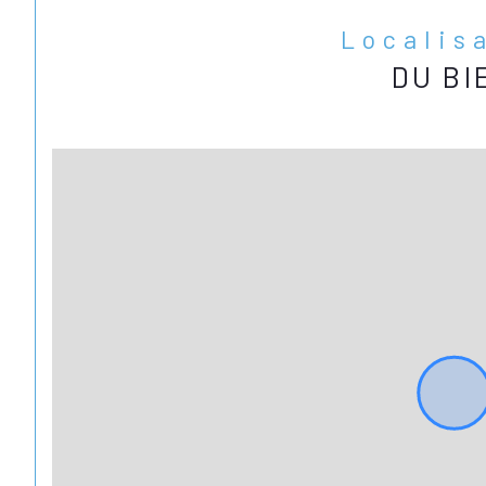
Localis
DU BI