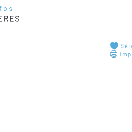
nfos
ÈRES
Sél
Imp