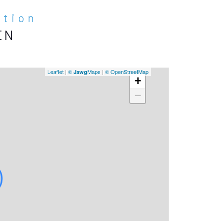
ation
EN
Leaflet
|
©
Maps
|
© OpenStreetMap
Jawg
+
−