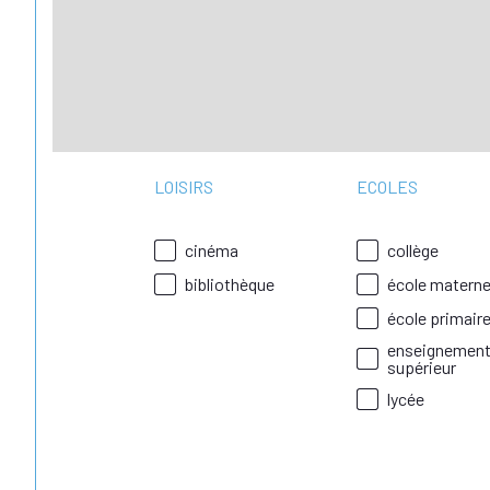
LOISIRS
ECOLES
cinéma
collège
bibliothèque
école materne
école primair
enseignemen
supérieur
lycée