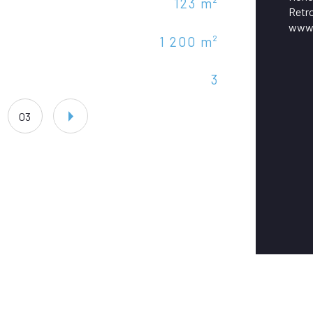
123 m²
Mod
Retro
www.
1 200 m²
Typ
3
For
03