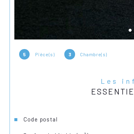
5
Pièce(s)
3
Chambre(s)
Les in
ESSENTI
Caractéristiques
Valeurs
Code postal