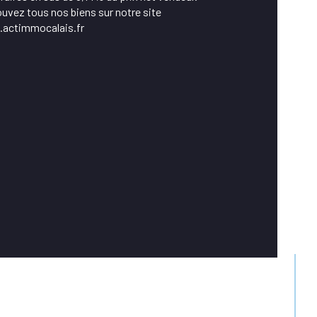
e de chauffage
uvez tous nos biens sur notre site 
actimmocalais.fr
e de chauffage
mat de chauffage