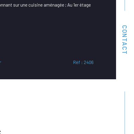
onnant sur une cuisine aménagée ; Au 1er étage
CONTACT
r
Réf : 2406
S