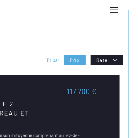
Tri par
Prix
Date
117 700 €
LE 2
REAU ET
 maison mitoyenne comprenant au rez-de-