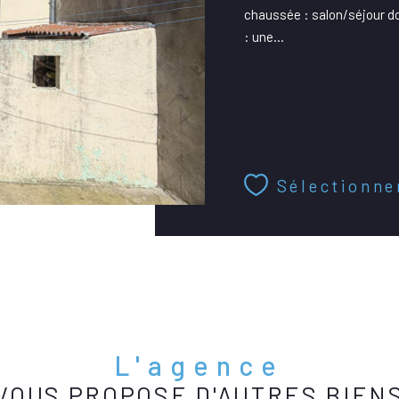
chaussée : salon/séjour d
: une...
Sélectionne
L'agence
VOUS PROPOSE D'AUTRES BIEN