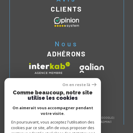
CLIENTS
Nous
ADHÉRONS
On en reste là
Comme beaucoup, notre site
utilise les cookies
On aimerait vous accompagner pendant
votre visite.
© 2026 | TOUS DROITS RÉSERVÉS | TRADUCTION POWERED BY GOOGLE |
En poursuivant, vous acceptez l'utilisation des
NOS HONORAIRES
PLAN DU SITE
MENTIONS LÉGALES
ADMIN
NOS LIENS
POLITIQUE RGPD
COOKIES
cookies par ce site, afin de vous proposer des