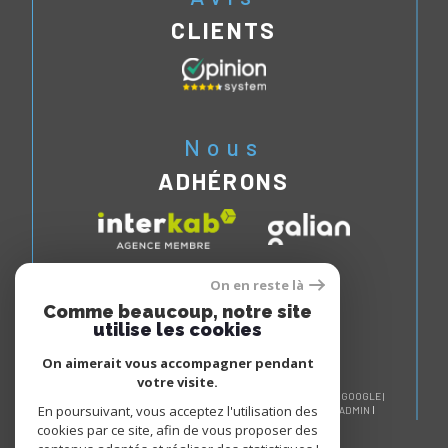
CLIENTS
Nous
ADHÉRONS
On en reste là
Comme beaucoup, notre site
utilise les cookies
On aimerait vous accompagner pendant
votre visite.
© 2026 | TOUS DROITS RÉSERVÉS | TRADUCTION POWERED BY GOOGLE |
En poursuivant, vous acceptez l'utilisation des
NOS HONORAIRES
PLAN DU SITE
MENTIONS LÉGALES
ADMIN
NOS LIENS
POLITIQUE RGPD
COOKIES
cookies par ce site, afin de vous proposer des