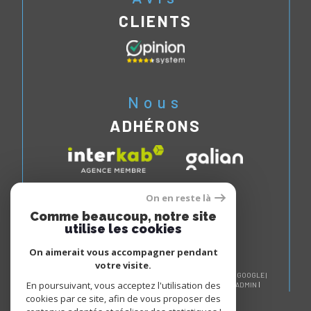
CLIENTS
Nous
ADHÉRONS
On en reste là
Comme beaucoup, notre site
utilise les cookies
On aimerait vous accompagner pendant
votre visite.
© 2026 | TOUS DROITS RÉSERVÉS | TRADUCTION POWERED BY GOOGLE |
En poursuivant, vous acceptez l'utilisation des
NOS HONORAIRES
PLAN DU SITE
MENTIONS LÉGALES
ADMIN
NOS LIENS
POLITIQUE RGPD
COOKIES
cookies par ce site, afin de vous proposer des