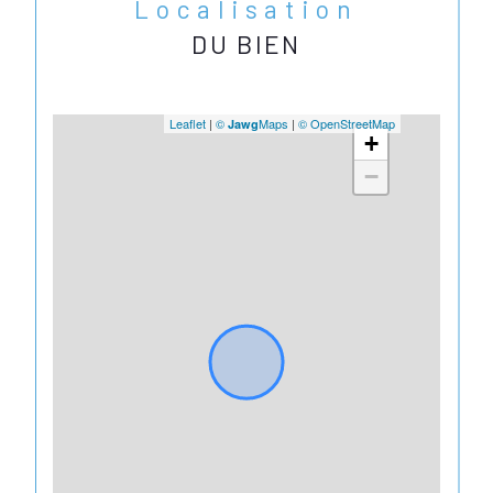
Localisation
DU BIEN
Leaflet
|
©
Maps
|
© OpenStreetMap
Jawg
+
−