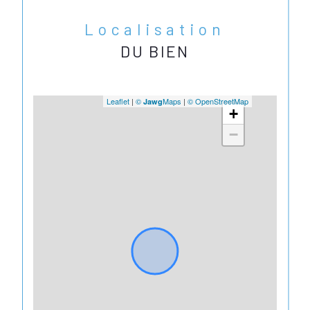
Localisation
DU BIEN
Leaflet
|
©
Maps
|
© OpenStreetMap
Jawg
+
−