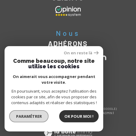
Nous
ADHÉRONS
On en reste là
Comme beaucoup, notre site
utilise les cookies
On aimerait vous accompagner pendant
votre visite.
En poursuivant, vous acceptez l'utilisation des
cookies par ce site, afin de vous proposer des
contenus adaptés et réaliser des statistiques !
© 2026 | TOUS DROITS RÉSERVÉS | TRADUCTION POWERED BY GOOGLE |
NOS HONORAIRES
PLAN DU SITE
MENTIONS LÉGALES
ADMIN
PARAMÉTRER
OK POUR MOI !
NOS LIENS
POLITIQUE RGPD
COOKIES