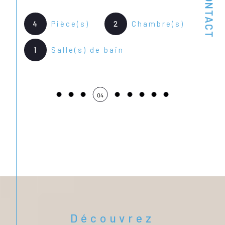
CONTACT
1
appartement à Calais et ses environs.
4
Pièce(s)
2
Chambre(s)
1
Salle(s) de bain
04
Découvrez