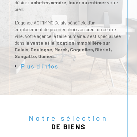
désirez
acheter, vendre, louer ou estimer
votre
bien.
L'agence ACT’IMMO Calais bénéficie d’un
emplacement de premier choix, au cœur du centre-
ville. Votre agence, à taille humaine, s’est spécialisée
dans
la vente et la location immobilière sur
Calais, Coulogne, Marck, Coquelles, Blériot,
Sangatte, Guines...
Plus d'infos
Un large choix pour
concrétiser votre projet
Grâce à notre réseau et notre expertise, nous vous
offrons un large choix
d’annonces immobilières à
Calais
, régulièrement mises à jour. Que vous
Notre séléction
cherchiez une maison familiale à Marck, un
appartement en centre-ville de Calais ou un bien à
DE BIENS
proximité de la mer à Blériot, nous vous aidons à