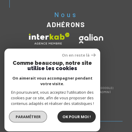
Nous
ADHÉRONS
On en reste là
Comme beaucoup, notre site
utilise les cookies
On aimerait vous accompagner pendant
votre visite.
© 2026 | TOUS DROITS RÉSERVÉS | TRADUCTION POWERED BY GOOGLE |
En poursuivant, vous acceptez l'utilisation des
NOS HONORAIRES
PLAN DU SITE
MENTIONS LÉGALES
ADMIN
NOS LIENS
POLITIQUE RGPD
COOKIES
cookies par ce site, afin de vous proposer des
contenus adaptés et réaliser des statistiques !
PARAMÉTRER
OK POUR MOI !