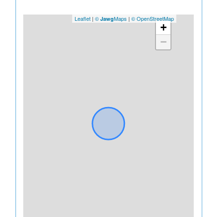
Leaflet
|
©
Maps
|
© OpenStreetMap
Jawg
+
−