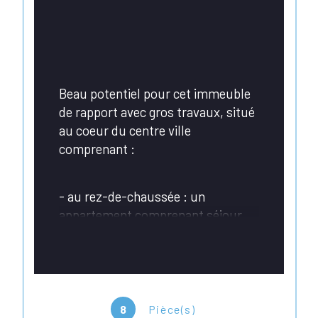
Beau potentiel pour cet immeuble 
de rapport avec gros travaux, situé 
au coeur du centre ville 
comprenant :
- au rez-de-chaussée : un 
appartement comprenant séjour, 
cuisine, 2 chambres, salle de bain, 
WC et cour
- au 1er étage : un appartement 
8
Pièce(s)
comprenant salon/séjour, cuisine, 