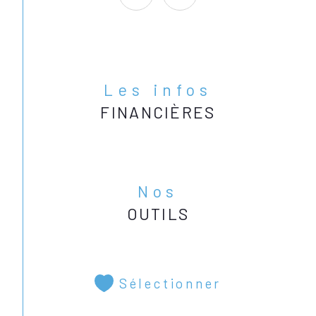
Prix FAI : 75600€ - Prix Net 
Vendeur : 70000€
Les infos
Retrouvez l'ensemble de nos biens 
FINANCIÈRES
à vendre sur notre site actimmo 
Calais.
Nos
OUTILS
Sélectionner