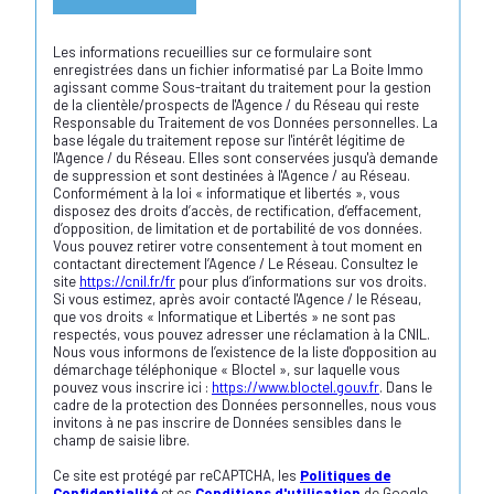
Les informations recueillies sur ce formulaire sont
enregistrées dans un fichier informatisé par La Boite Immo
agissant comme Sous-traitant du traitement pour la gestion
de la clientèle/prospects de l'Agence / du Réseau qui reste
Responsable du Traitement de vos Données personnelles. La
base légale du traitement repose sur l'intérêt légitime de
l'Agence / du Réseau. Elles sont conservées jusqu'à demande
de suppression et sont destinées à l'Agence / au Réseau.
Conformément à la loi « informatique et libertés », vous
disposez des droits d’accès, de rectification, d’effacement,
d’opposition, de limitation et de portabilité de vos données.
Vous pouvez retirer votre consentement à tout moment en
contactant directement l’Agence / Le Réseau. Consultez le
site
https://cnil.fr/fr
pour plus d’informations sur vos droits.
Si vous estimez, après avoir contacté l'Agence / le Réseau,
que vos droits « Informatique et Libertés » ne sont pas
respectés, vous pouvez adresser une réclamation à la CNIL.
Nous vous informons de l’existence de la liste d'opposition au
démarchage téléphonique « Bloctel », sur laquelle vous
pouvez vous inscrire ici :
https://www.bloctel.gouv.fr
. Dans le
cadre de la protection des Données personnelles, nous vous
invitons à ne pas inscrire de Données sensibles dans le
champ de saisie libre.
Ce site est protégé par reCAPTCHA, les
Politiques de
Confidentialité
et es
Conditions d'utilisation
de Google