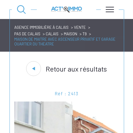
AGENCE IMMOBILIÈRE À CALAIS
VENTE
PAS DE CALAIS
CALAIS
MAISON
T9
MAISON DE MAITRE AVEC ASCENSEUR PRIVATIF ET GARAGE
QUARTIER DU THEATRE
Retour aux résultats
Réf : 2413