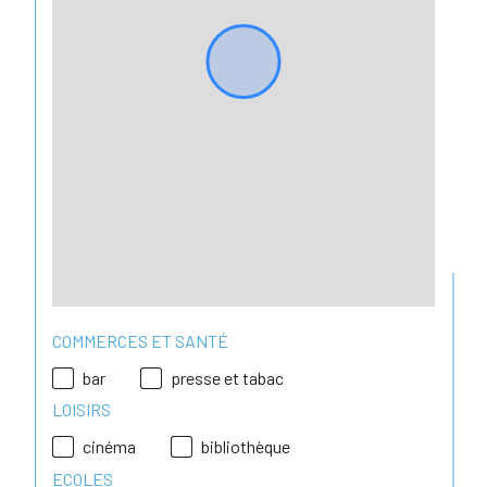
Pour toute demande de dossier 
complet ou pour organiser une 
visite, merci de contacter le 
03 21 
97 90 59
.
COMMERCES ET SANTÉ
bar
presse et tabac
LOISIRS
cinéma
bibliothèque
ECOLES