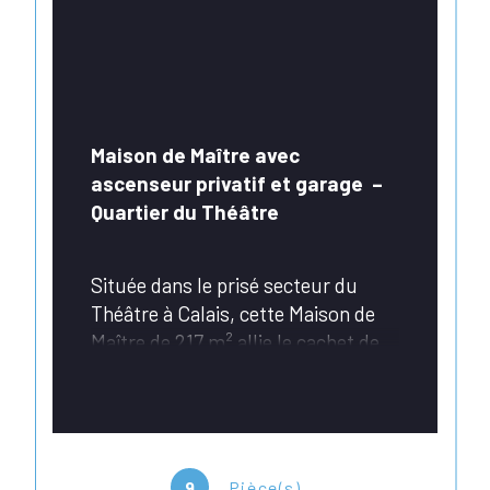
Maison de Maître avec 
ascenseur privatif et garage  – 
Quartier du Théâtre
Située dans le prisé secteur du 
Théâtre à Calais, cette Maison de 
Maître de 217 m² allie le cachet de 
l'architecture bourgeoise à des 
prestations contemporaines 
particulièrement rares sur le 
marché. Répartie sur trois 
niveaux, elle se distingue par des 
9
Pièce(s)