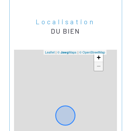
Localisation
DU BIEN
Leaflet
|
©
Maps
|
© OpenStreetMap
Jawg
+
−