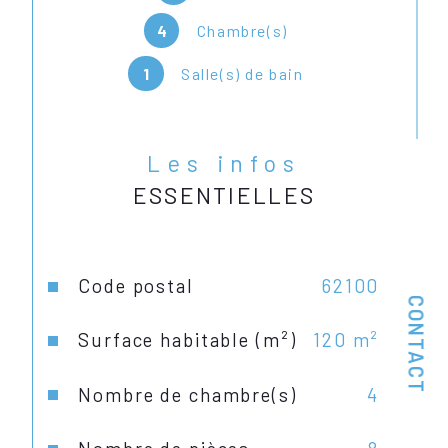
4
Chambre(s)
1
Salle(s) de bain
Plus de photos sur notre site 
internet actimmocalais. 
ESTIMATION GRATUITE ET SANS 
ENGAGEMENT. Frais en sus de 
Les infos
sept pour cent à la charge de 
ESSENTIELLES
l'acquéreur. 
Caractéristiques
Valeurs
Code postal
62100
CONTACT
Surface habitable (m²)
120 m²
Nombre de chambre(s)
4