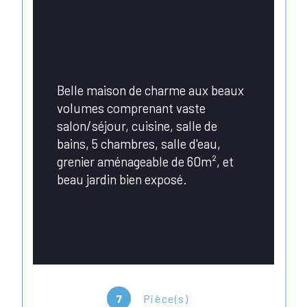
Belle maison de charme aux beaux 
volumes comprenant vaste 
salon/séjour, cuisine, salle de 
bains, 5 chambres, salle d'eau, 
grenier aménageable de 60m², et 
beau jardin bien exposé.
Honoraires en sus de 7% du prix 
net vendeur à la charge de 
l'acquéreur.
7
Pièce(s)
Retrouvez l'ensemble de nos biens 