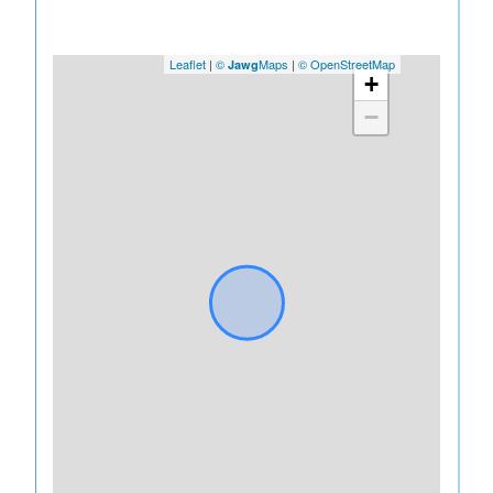
Leaflet
|
©
Maps
|
© OpenStreetMap
Jawg
+
−