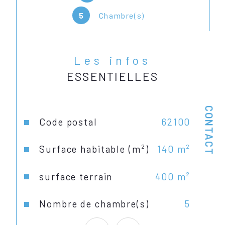
à vendre sur notre site 
5
Chambre(s)
actimmocalais.fr
Les infos
ESSENTIELLES
CONTACT
Caractéristiques
Valeurs
Code postal
62100
Surface habitable (m²)
140 m²
surface terrain
400 m²
Nombre de chambre(s)
5