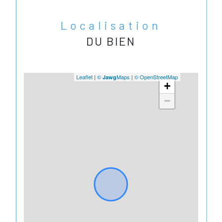
Localisation
DU BIEN
Leaflet
|
©
Maps
|
© OpenStreetMap
Jawg
+
−