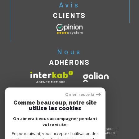
Avis
CLIENTS
Nous
ADHÉRONS
On en reste là
Comme beaucoup, notre site
utilise les cookies
On aimerait vous accompagner pendant
votre visite.
© 2026 | TOUS DROITS RÉSERVÉS | TRADUCTION POWERED BY GOOGLE |
En poursuivant, vous acceptez l'utilisation des
NOS HONORAIRES
PLAN DU SITE
MENTIONS LÉGALES
ADMIN
NOS LIENS
POLITIQUE RGPD
COOKIES