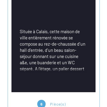
Située à Calais, cette maison de 
ville entièrement rénovée se 
compose au rez-de-chaussée d'un 
hall d'entrée, d'un beau salon-
séjour donnant sur une cuisine 
a&e, une buanderie et un WC 
séparé. A l'étage, un palier dessert 
2 chambres, une lingerie et une 
salle de bains avec baignoire et 
WC. Au 2nd étage, vous trouverez 
encore 2 belles chambres.
6
Pièce(s)