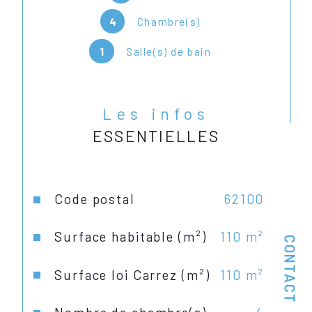
Les plus : aucun travaux à prévoir 
4
Chambre(s)
et superbe jardin de 100m².
1
Salle(s) de bain
Frais en sus à la charge de 
l'acquéreur de 6%.
Les infos
ESSENTIELLES
Plus de biens sur notre site 
actimmocalais,fr
Caractéristiques
Valeurs
Code postal
62100
Surface habitable (m²)
110 m²
CONTACT
Surface loi Carrez (m²)
110 m²