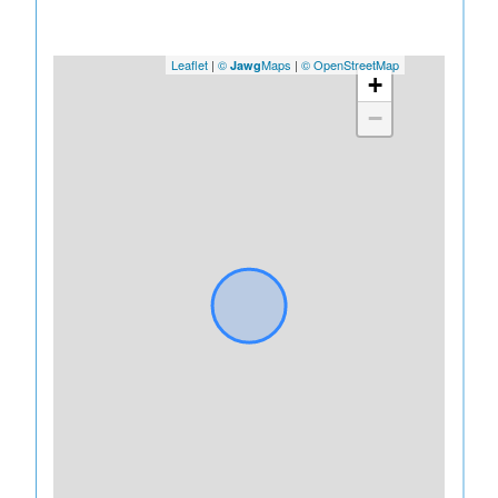
Leaflet
|
©
Maps
|
© OpenStreetMap
Jawg
+
−