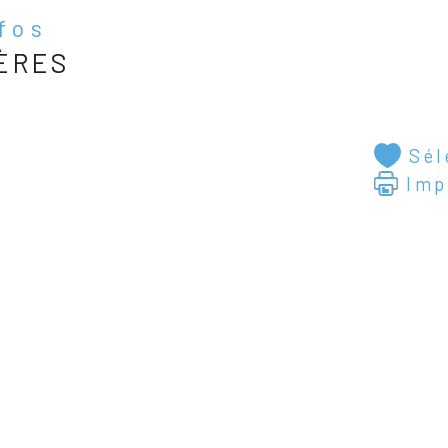
nfos
ÈRES
Sél
Imp