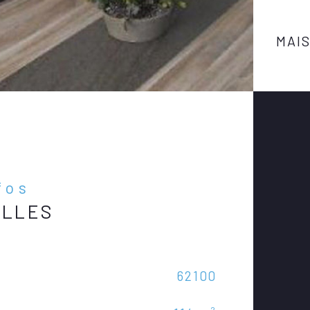
MAI
fos
ELLES
Caractér
62100
Nom