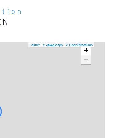
ation
EN
Leaflet
|
©
Maps
|
© OpenStreetMap
Jawg
+
−