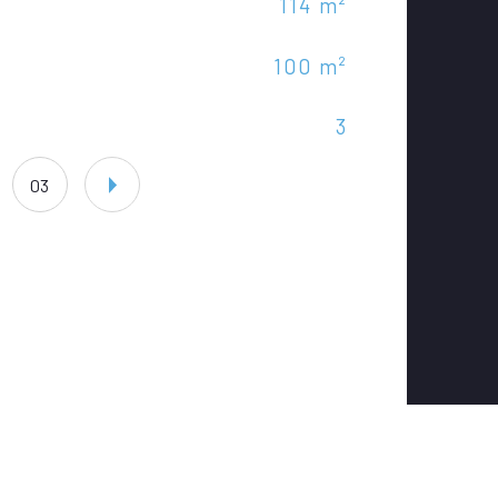
114 m²
Nom
100 m²
Mod
3
Typ
03