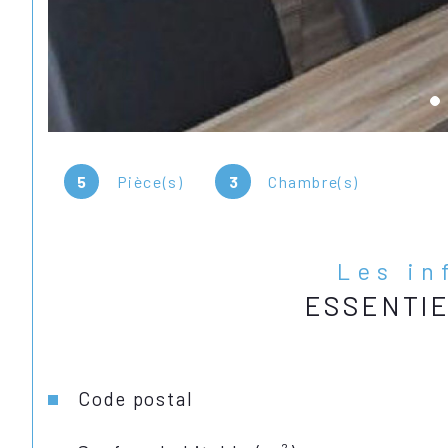
5
Pièce(s)
3
Chambre(s)
Les in
ESSENTI
Caractéristiques
Valeurs
Code postal