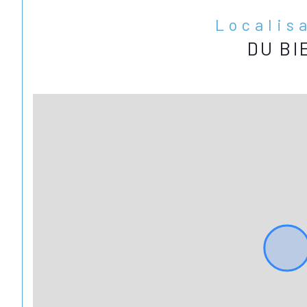
Localis
DU BI