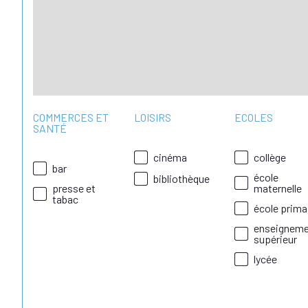
COMMERCES ET
LOISIRS
ECOLES
SANTÉ
cinéma
collège
bar
école
bibliothèque
presse et
maternelle
tabac
école prima
enseignem
supérieur
lycée