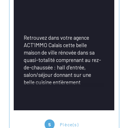
Retrouvez dans votre agence 
ACT'IMMO Calais cette belle 
maison de ville rénovée dans sa 
quasi-totalité comprenant au rez-
de-chaussée : hall d'entrée, 
salon/séjour donnant sur une 
belle cuisine entièrement 
aménagée et équipée, WC séparé ;
Au 1er étage, le palier dessert 2 
belles chambres ainsi qu'une salle 
d'eau avec grande douche ;
5
Pièce(s)