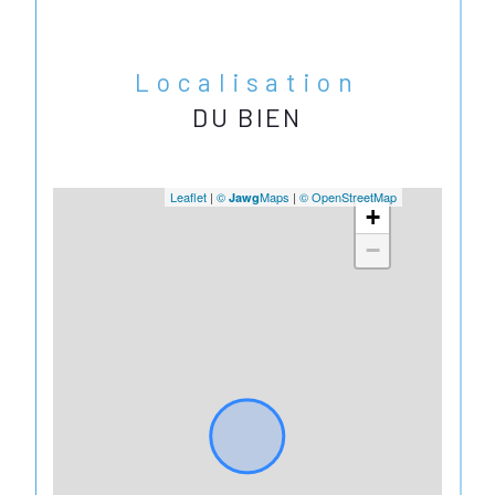
Localisation
DU BIEN
Leaflet
|
©
Maps
|
© OpenStreetMap
Jawg
+
−