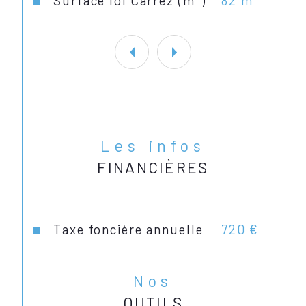
Surface loi Carrez (m²)
82 m²
Retrouvez l'ensemble de nos biens 
à vendre sur notre site Act'Immo 
Calais
Les infos
FINANCIÈRES
Taxe foncière annuelle
720 €
Nos
OUTILS