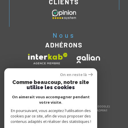
CLIENTS
Nous
ADHÉRONS
On en reste là
Comme beaucoup, notre site
utilise les cookies
On aimerait vous accompagner pendant
votre visite.
© 2026 | TOUS DROITS RÉSERVÉS | TRADUCTION POWERED BY GOOGLE |
En poursuivant, vous acceptez l'utilisation des
NOS HONORAIRES
PLAN DU SITE
MENTIONS LÉGALES
ADMIN
NOS LIENS
POLITIQUE RGPD
COOKIES
cookies par ce site, afin de vous proposer des
contenus adaptés et réaliser des statistiques !