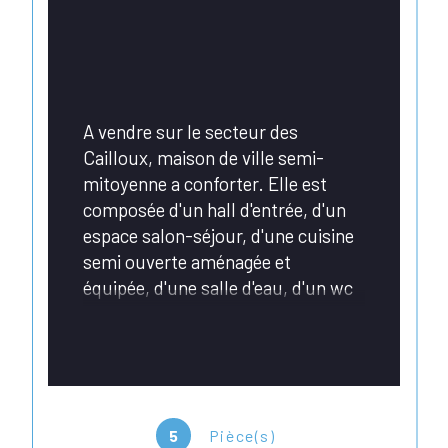
A vendre sur le secteur des 
Cailloux, maison de ville semi-
mitoyenne a conforter. Elle est 
composée d'un hall d'entrée, d'un 
espace salon-séjour, d'une cuisine 
semi ouverte aménagée et 
équipée, d'une salle d'eau, d'un wc 
indépendant. A l'étage vous 
trouverez 3 chambres sur le même 
palier, et au second étage un 
espace pouvant faire office de 
chambre ou de bureau selon vos 
5
Pièce(s)
besoins. Pour compléter ce bien : 