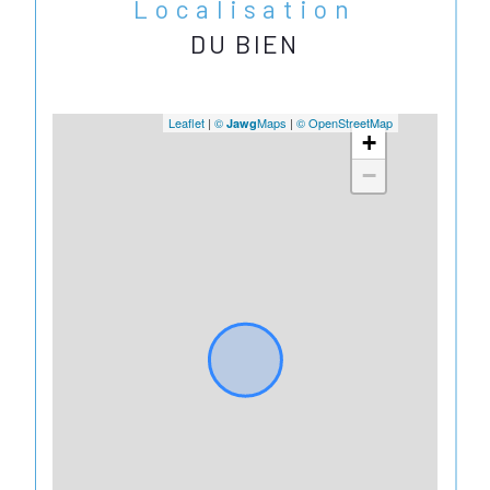
Localisation
DU BIEN
Leaflet
|
©
Maps
|
© OpenStreetMap
Jawg
+
−