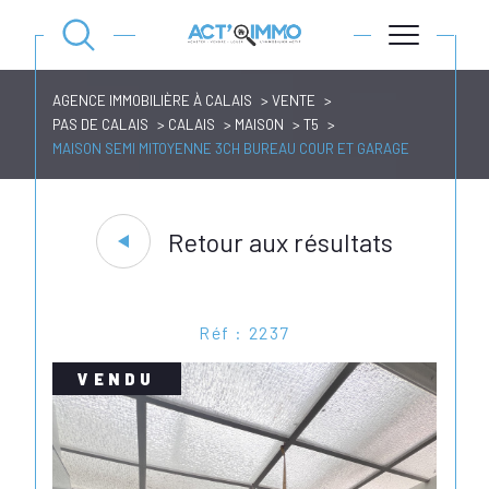
AGENCE IMMOBILIÈRE À CALAIS
VENTE
PAS DE CALAIS
CALAIS
MAISON
T5
MAISON SEMI MITOYENNE 3CH BUREAU COUR ET GARAGE
Retour aux résultats
Réf : 2237
VENDU