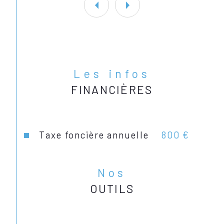
auxquels ce bien est exposé sont 
disponibles sur le site Géorisques : 
www. georisques. gouv. fr.
Les infos
FINANCIÈRES
Taxe foncière annuelle
800 €
Nos
OUTILS