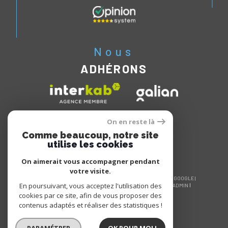
Nous
ADHÉRONS
On en reste là
Comme beaucoup, notre site
utilise les cookies
On aimerait vous accompagner pendant
votre visite.
© 2026 | TOUS DROITS RÉSERVÉS | TRADUCTION POWERED BY GOOGLE |
En poursuivant, vous acceptez l'utilisation des
NOS HONORAIRES
PLAN DU SITE
MENTIONS LÉGALES
ADMIN
NOS LIENS
POLITIQUE RGPD
COOKIES
cookies par ce site, afin de vous proposer des
contenus adaptés et réaliser des statistiques !