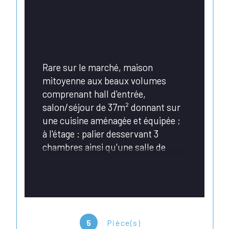
Rare sur le marché, maison 
mitoyenne aux beaux volumes 
comprenant hall d'entrée, 
salon/séjour de 37m² donnant sur 
une cuisine aménagée et équipée ; 
à l'étage : palier desservant 3 
chambres ainsi qu'une salle de 
bains avec douche et baignoire ; 
au-dessus : grenier
Pour l'extérieur, vous trouverez 
une très grande terrasse avec 
5
Pièce(s)