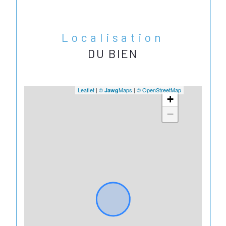
Localisation
DU BIEN
Leaflet
|
©
Maps
|
© OpenStreetMap
Jawg
+
−