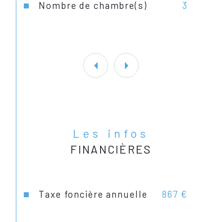
Nombre de chambre(s)
3
Plus de photos sur le site internet.
Les infos
FINANCIÈRES
Taxe foncière annuelle
867 €