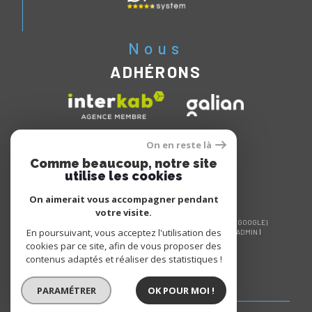
Nous
ADHÉRONS
On en reste là
Comme beaucoup, notre site
utilise les cookies
On aimerait vous accompagner pendant
votre visite.
© 2026 | TOUS DROITS RÉSERVÉS | TRADUCTION POWERED BY GOOGLE |
En poursuivant, vous acceptez l'utilisation des
NOS HONORAIRES
PLAN DU SITE
MENTIONS LÉGALES
ADMIN
NOS LIENS
POLITIQUE RGPD
COOKIES
cookies par ce site, afin de vous proposer des
contenus adaptés et réaliser des statistiques !
PARAMÉTRER
OK POUR MOI !