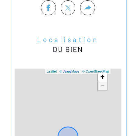
Localisation
DU BIEN
Leaflet
|
©
Maps
|
© OpenStreetMap
Jawg
+
−