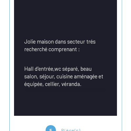
Jolie maison dans secteur trés 
recherché comprenant : 
Hall d'entrée,wc séparé, beau 
salon, séjour, cuisine aménagée et 
équipée, cellier, véranda.
A l'étage (sur DALLE BETON) : 3 
chambres, salle de bain.     Le + 
une terrasse ensoleillée.
5
Pièce(s)