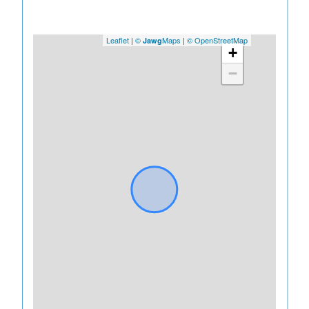
Leaflet
|
©
Maps
|
© OpenStreetMap
Jawg
+
−