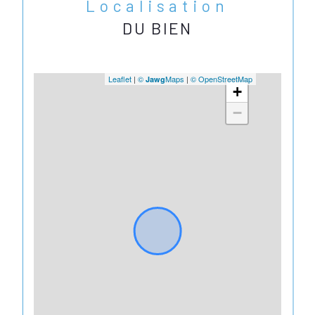
Localisation
DU BIEN
Leaflet
|
©
Maps
|
© OpenStreetMap
Jawg
+
−