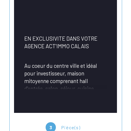
EN EXCLUSIVITE DANS VOTRE 
AGENCE ACT'IMMO CALAIS
Au coeur du centre ville et idéal 
pour investisseur, maison 
mitoyenne comprenant hall 
d'entrée, salon, séjour, cuisine 
séparée, WC, coin douche, à l'étage 
: une grande chambre de 23m² 
pouvant pouvant être divisée en 2, 
courette et cave.
3
Pièce(s)