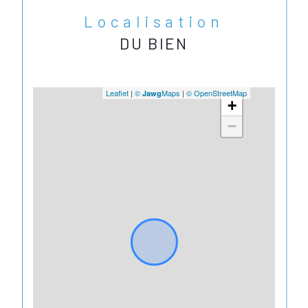
Localisation
DU BIEN
Leaflet
|
©
Maps
|
© OpenStreetMap
Jawg
+
−