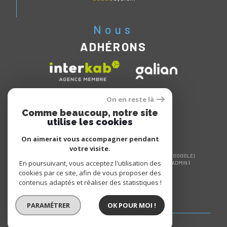
Nous
ADHÉRONS
On en reste là
Comme beaucoup, notre site
utilise les cookies
On aimerait vous accompagner pendant
votre visite.
© 2026 | TOUS DROITS RÉSERVÉS | TRADUCTION POWERED BY GOOGLE |
En poursuivant, vous acceptez l'utilisation des
NOS HONORAIRES
PLAN DU SITE
MENTIONS LÉGALES
ADMIN
NOS LIENS
POLITIQUE RGPD
COOKIES
cookies par ce site, afin de vous proposer des
contenus adaptés et réaliser des statistiques !
PARAMÉTRER
OK POUR MOI !