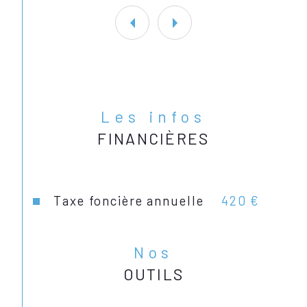
Retrouvez l'ensemble de nos biens 
à vendre sur notre site Actimmo 
Calais.
Les infos
FINANCIÈRES
Taxe foncière annuelle
420 €
Nos
OUTILS